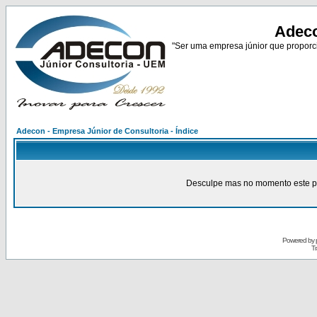
Adeco
"Ser uma empresa júnior que proporci
Adecon - Empresa Júnior de Consultoria - Índice
Desculpe mas no momento este pain
Powered by
Tr