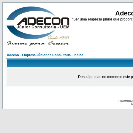
Adeco
"Ser uma empresa júnior que proporci
Adecon - Empresa Júnior de Consultoria - Índice
Desculpe mas no momento este pain
Powered by
Tr