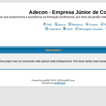
Adecon - Empresa Júnior de Co
r que proporciona a excelência na formação profissional, por meio da gestão inte
FAQ
Busca
Membros
Grupos
R
Calendário
Perfil
Mensagens privadas
Information
Desculpe mas no momento este painel está indisponível. Por favor tente mais tarde
Powered by
phpBB
© 2001, 2005 phpBB Group
Traduzido por
phpBB Brasil