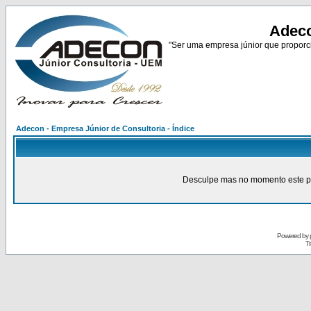
Adeco
"Ser uma empresa júnior que proporci
Adecon - Empresa Júnior de Consultoria - Índice
Desculpe mas no momento este pain
Powered by
Tr