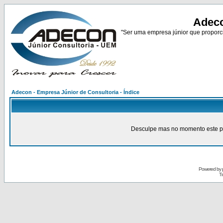
Adeco
"Ser uma empresa júnior que proporci
Adecon - Empresa Júnior de Consultoria - Índice
Desculpe mas no momento este pain
Powered by
Tr