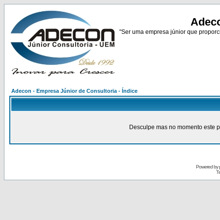
Adeco
"Ser uma empresa júnior que proporci
Adecon - Empresa Júnior de Consultoria - Índice
Desculpe mas no momento este pain
Powered by
Tr