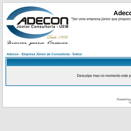
Adeco
"Ser uma empresa júnior que proporci
Adecon - Empresa Júnior de Consultoria - Índice
Desculpe mas no momento este pain
Powered by
Tr