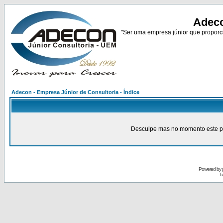
Adeco
"Ser uma empresa júnior que proporci
Adecon - Empresa Júnior de Consultoria - Índice
Desculpe mas no momento este pain
Powered by
Tr