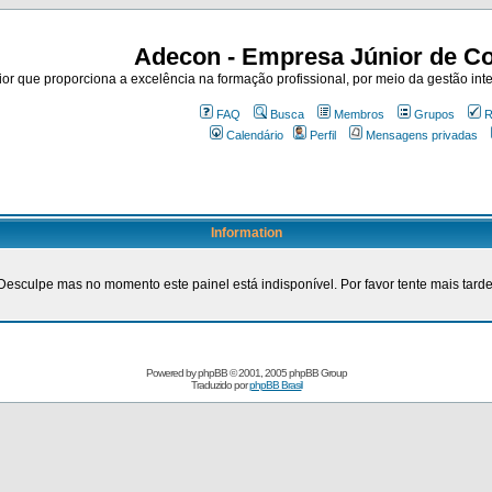
Adecon - Empresa Júnior de Co
r que proporciona a excelência na formação profissional, por meio da gestão inte
FAQ
Busca
Membros
Grupos
R
Calendário
Perfil
Mensagens privadas
Information
Desculpe mas no momento este painel está indisponível. Por favor tente mais tarde
Powered by
phpBB
© 2001, 2005 phpBB Group
Traduzido por
phpBB Brasil