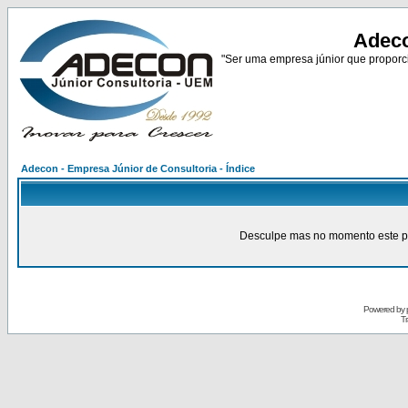
Adeco
"Ser uma empresa júnior que proporci
Adecon - Empresa Júnior de Consultoria - Índice
Desculpe mas no momento este pain
Powered by
Tr