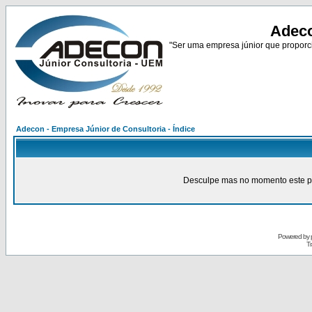
Adeco
"Ser uma empresa júnior que proporci
Adecon - Empresa Júnior de Consultoria - Índice
Desculpe mas no momento este pain
Powered by
Tr