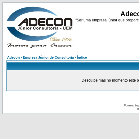
Adeco
"Ser uma empresa júnior que proporci
Adecon - Empresa Júnior de Consultoria - Índice
Desculpe mas no momento este pain
Powered by
Tr