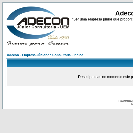
Adeco
"Ser uma empresa júnior que proporci
Adecon - Empresa Júnior de Consultoria - Índice
Desculpe mas no momento este pain
Powered by
Tr