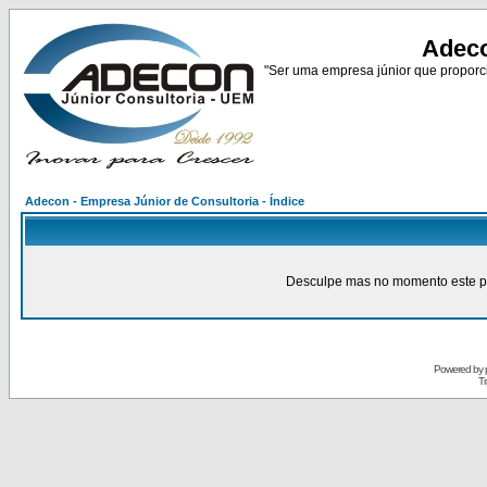
Adeco
"Ser uma empresa júnior que proporci
Adecon - Empresa Júnior de Consultoria - Índice
Desculpe mas no momento este pain
Powered by
Tr