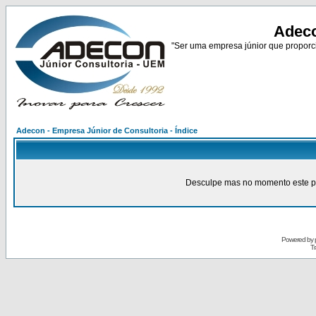
Adeco
"Ser uma empresa júnior que proporci
Adecon - Empresa Júnior de Consultoria - Índice
Desculpe mas no momento este pain
Powered by
Tr