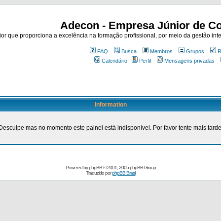
Adecon - Empresa Júnior de Co
r que proporciona a excelência na formação profissional, por meio da gestão inte
FAQ
Busca
Membros
Grupos
R
Calendário
Perfil
Mensagens privadas
Information
Desculpe mas no momento este painel está indisponível. Por favor tente mais tarde
Powered by
phpBB
© 2001, 2005 phpBB Group
Traduzido por
phpBB Brasil