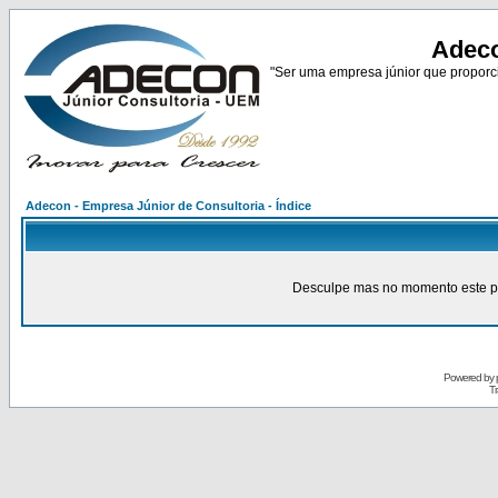
Adeco
"Ser uma empresa júnior que proporci
Adecon - Empresa Júnior de Consultoria - Índice
Desculpe mas no momento este pain
Powered by
Tr