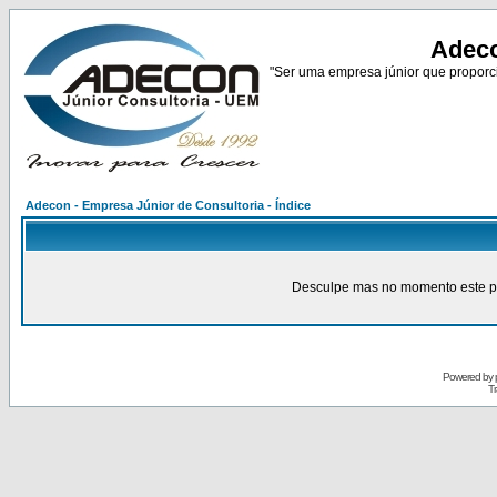
Adeco
"Ser uma empresa júnior que proporci
Adecon - Empresa Júnior de Consultoria - Índice
Desculpe mas no momento este pain
Powered by
Tr