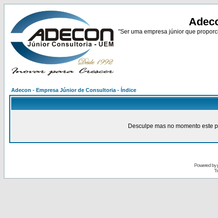
Adeco
"Ser uma empresa júnior que proporci
Adecon - Empresa Júnior de Consultoria - Índice
Desculpe mas no momento este pain
Powered by
Tr