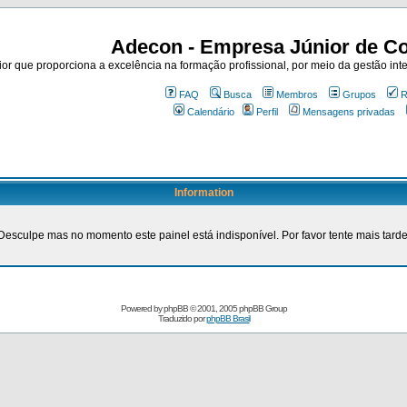
Adecon - Empresa Júnior de Co
r que proporciona a excelência na formação profissional, por meio da gestão inte
FAQ
Busca
Membros
Grupos
R
Calendário
Perfil
Mensagens privadas
Information
Desculpe mas no momento este painel está indisponível. Por favor tente mais tarde
Powered by
phpBB
© 2001, 2005 phpBB Group
Traduzido por
phpBB Brasil