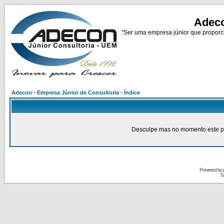
Adeco
"Ser uma empresa júnior que proporci
Adecon - Empresa Júnior de Consultoria - Índice
Desculpe mas no momento este pain
Powered by
Tr