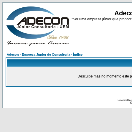
Adeco
"Ser uma empresa júnior que proporci
Adecon - Empresa Júnior de Consultoria - Índice
Desculpe mas no momento este pain
Powered by
Tr