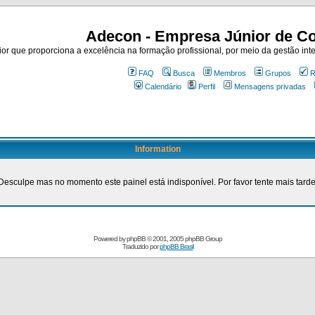
Adecon - Empresa Júnior de Co
r que proporciona a excelência na formação profissional, por meio da gestão inte
FAQ
Busca
Membros
Grupos
R
Calendário
Perfil
Mensagens privadas
Information
Desculpe mas no momento este painel está indisponível. Por favor tente mais tarde
Powered by
phpBB
© 2001, 2005 phpBB Group
Traduzido por
phpBB Brasil