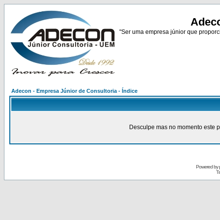
Adeco
"Ser uma empresa júnior que proporci
Adecon - Empresa Júnior de Consultoria - Índice
Desculpe mas no momento este pain
Powered by
Tr