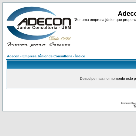
Adeco
"Ser uma empresa júnior que proporci
Adecon - Empresa Júnior de Consultoria - Índice
Desculpe mas no momento este pain
Powered by
Tr