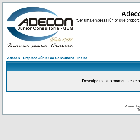
Adeco
"Ser uma empresa júnior que proporci
Adecon - Empresa Júnior de Consultoria - Índice
Desculpe mas no momento este pain
Powered by
Tr