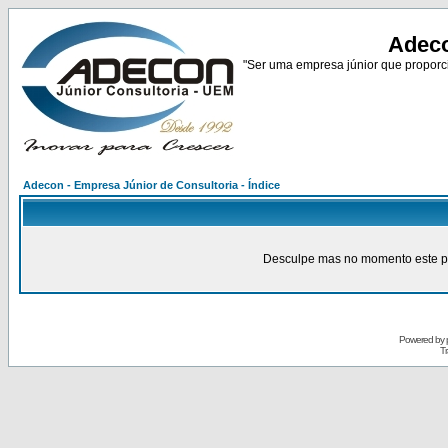
Adeco
"Ser uma empresa júnior que proporci
Adecon - Empresa Júnior de Consultoria - Índice
Desculpe mas no momento este pain
Powered by
Tr