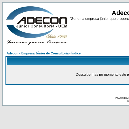
Adeco
"Ser uma empresa júnior que proporci
Adecon - Empresa Júnior de Consultoria - Índice
Desculpe mas no momento este pain
Powered by
Tr