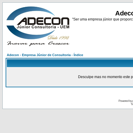
Adeco
"Ser uma empresa júnior que proporci
Adecon - Empresa Júnior de Consultoria - Índice
Desculpe mas no momento este pain
Powered by
Tr