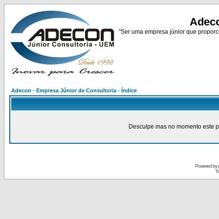
Adeco
"Ser uma empresa júnior que proporci
Adecon - Empresa Júnior de Consultoria - Índice
Desculpe mas no momento este pain
Powered by
Tr