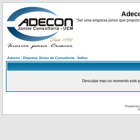
Adeco
"Ser uma empresa júnior que proporci
Adecon - Empresa Júnior de Consultoria - Índice
Desculpe mas no momento este pain
Powered by
Tr