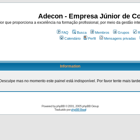
Adecon - Empresa Júnior de Co
r que proporciona a excelência na formação profissional, por meio da gestão inte
FAQ
Busca
Membros
Grupos
R
Calendário
Perfil
Mensagens privadas
Information
Desculpe mas no momento este painel está indisponível. Por favor tente mais tarde
Powered by
phpBB
© 2001, 2005 phpBB Group
Traduzido por
phpBB Brasil