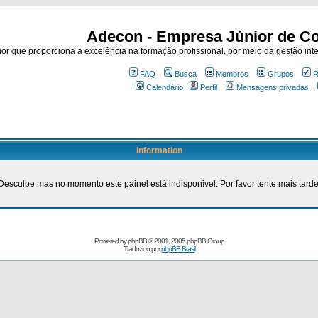
Adecon - Empresa Júnior de Co
r que proporciona a excelência na formação profissional, por meio da gestão inte
FAQ
Busca
Membros
Grupos
R
Calendário
Perfil
Mensagens privadas
Information
Desculpe mas no momento este painel está indisponível. Por favor tente mais tarde
Powered by
phpBB
© 2001, 2005 phpBB Group
Traduzido por
phpBB Brasil