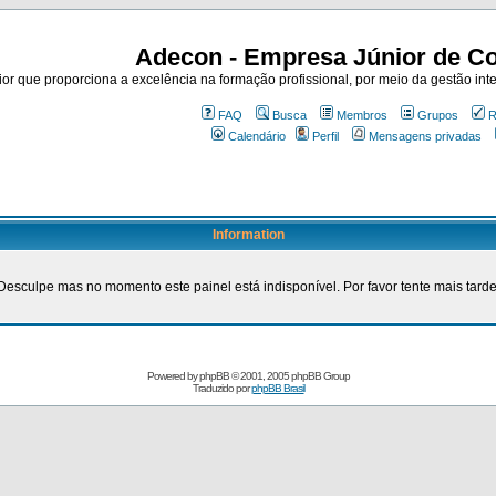
Adecon - Empresa Júnior de Co
r que proporciona a excelência na formação profissional, por meio da gestão inte
FAQ
Busca
Membros
Grupos
R
Calendário
Perfil
Mensagens privadas
Information
Desculpe mas no momento este painel está indisponível. Por favor tente mais tarde
Powered by
phpBB
© 2001, 2005 phpBB Group
Traduzido por
phpBB Brasil