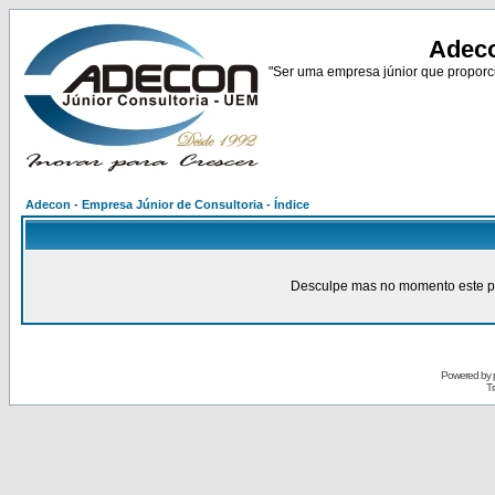
Adeco
"Ser uma empresa júnior que proporci
Adecon - Empresa Júnior de Consultoria - Índice
Desculpe mas no momento este pain
Powered by
Tr