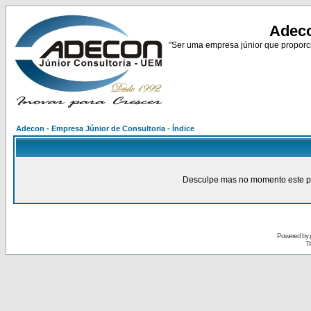
Adeco
"Ser uma empresa júnior que proporci
Adecon - Empresa Júnior de Consultoria - Índice
Desculpe mas no momento este pain
Powered by
Tr