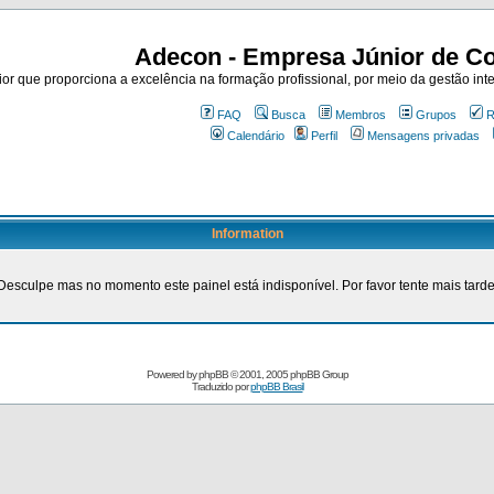
Adecon - Empresa Júnior de Co
r que proporciona a excelência na formação profissional, por meio da gestão inte
FAQ
Busca
Membros
Grupos
R
Calendário
Perfil
Mensagens privadas
Information
Desculpe mas no momento este painel está indisponível. Por favor tente mais tarde
Powered by
phpBB
© 2001, 2005 phpBB Group
Traduzido por
phpBB Brasil