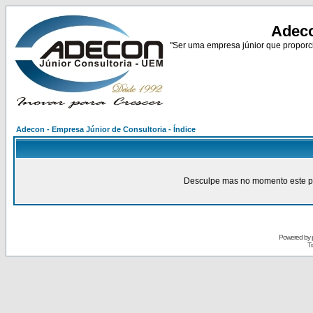
Adeco
"Ser uma empresa júnior que proporci
Adecon - Empresa Júnior de Consultoria - Índice
Desculpe mas no momento este pain
Powered by
Tr