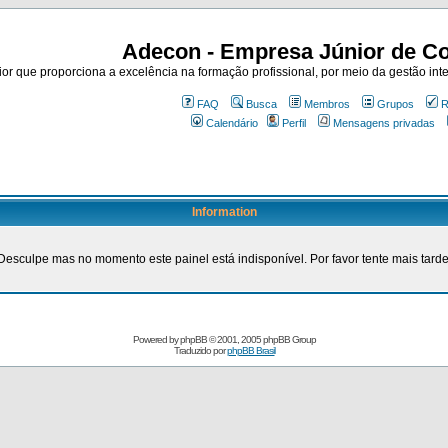
Adecon - Empresa Júnior de Co
r que proporciona a excelência na formação profissional, por meio da gestão inte
FAQ
Busca
Membros
Grupos
R
Calendário
Perfil
Mensagens privadas
Information
Desculpe mas no momento este painel está indisponível. Por favor tente mais tarde
Powered by
phpBB
© 2001, 2005 phpBB Group
Traduzido por
phpBB Brasil