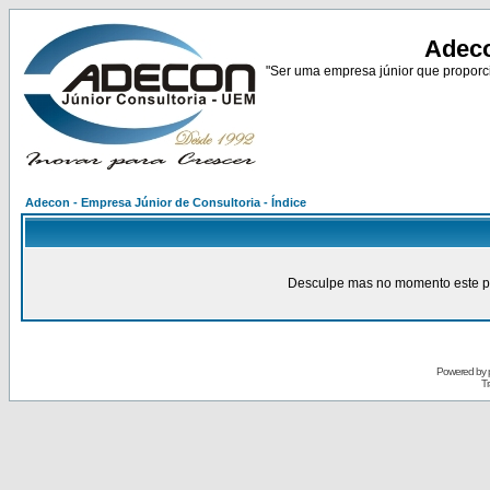
Adeco
"Ser uma empresa júnior que proporci
Adecon - Empresa Júnior de Consultoria - Índice
Desculpe mas no momento este pain
Powered by
Tr