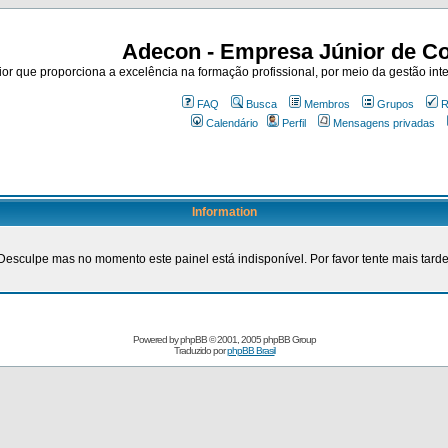
Adecon - Empresa Júnior de Co
r que proporciona a excelência na formação profissional, por meio da gestão inte
FAQ
Busca
Membros
Grupos
R
Calendário
Perfil
Mensagens privadas
Information
Desculpe mas no momento este painel está indisponível. Por favor tente mais tarde
Powered by
phpBB
© 2001, 2005 phpBB Group
Traduzido por
phpBB Brasil