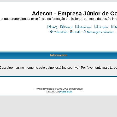
Adecon - Empresa Júnior de Co
r que proporciona a excelência na formação profissional, por meio da gestão inte
FAQ
Busca
Membros
Grupos
R
Calendário
Perfil
Mensagens privadas
Information
Desculpe mas no momento este painel está indisponível. Por favor tente mais tarde
Powered by
phpBB
© 2001, 2005 phpBB Group
Traduzido por
phpBB Brasil