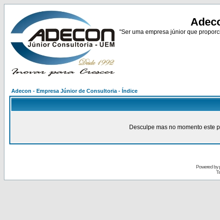
Adeco
"Ser uma empresa júnior que proporci
Adecon - Empresa Júnior de Consultoria - Índice
Desculpe mas no momento este pain
Powered by
Tr