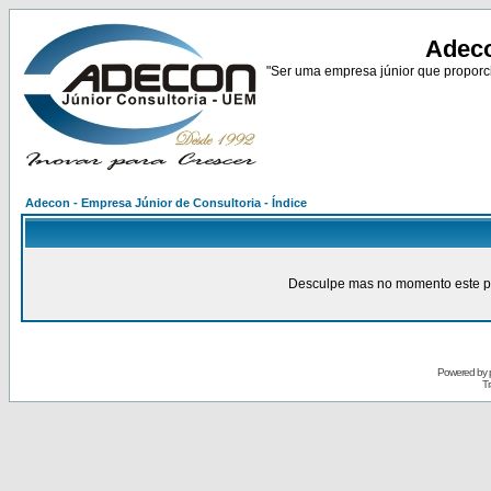
Adeco
"Ser uma empresa júnior que proporci
Adecon - Empresa Júnior de Consultoria - Índice
Desculpe mas no momento este pain
Powered by
Tr