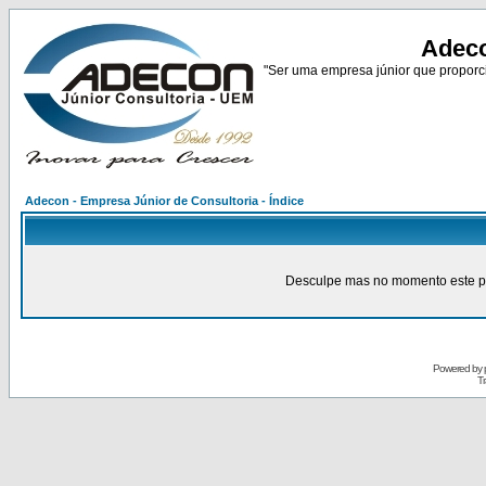
Adeco
"Ser uma empresa júnior que proporci
Adecon - Empresa Júnior de Consultoria - Índice
Desculpe mas no momento este pain
Powered by
Tr