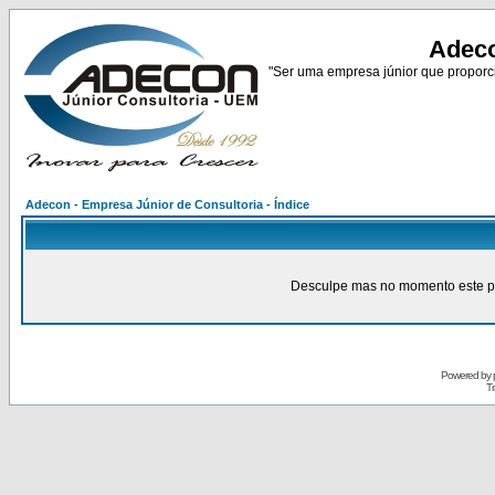
Adeco
"Ser uma empresa júnior que proporci
Adecon - Empresa Júnior de Consultoria - Índice
Desculpe mas no momento este pain
Powered by
Tr