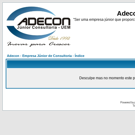
Adeco
"Ser uma empresa júnior que proporci
Adecon - Empresa Júnior de Consultoria - Índice
Desculpe mas no momento este pain
Powered by
Tr