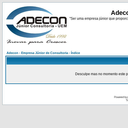
Adeco
"Ser uma empresa júnior que proporci
Adecon - Empresa Júnior de Consultoria - Índice
Desculpe mas no momento este pain
Powered by
Tr