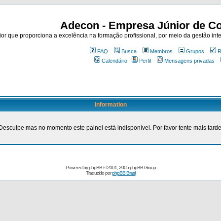
Adecon - Empresa Júnior de Co
r que proporciona a excelência na formação profissional, por meio da gestão inte
FAQ
Busca
Membros
Grupos
R
Calendário
Perfil
Mensagens privadas
Information
Desculpe mas no momento este painel está indisponível. Por favor tente mais tarde
Powered by
phpBB
© 2001, 2005 phpBB Group
Traduzido por
phpBB Brasil