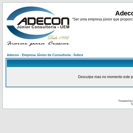
Adeco
"Ser uma empresa júnior que proporci
Adecon - Empresa Júnior de Consultoria - Índice
Desculpe mas no momento este pain
Powered by
Tr